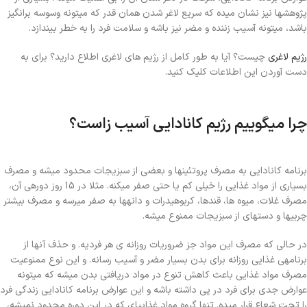
پژوهشها نیز نشان میده که سریع لاغر شدن همان قدر که میتونه وسوسه برانگیز
باشد، میتونه آسیب زننده و مضر نیز باشه و سلامت فرد را به خطر بیندازد.
رژیم لاغری
چیست؟ آیا به طور کامل از رژیم های لاغری اطلاع دارید؟ برای به
دست آوردن این اطلاعات کلیک کنید.
چرا میگوییم رژیم کانادایی آسیب زاست؟
برنامه کانادایی به مصرف پروتئینها و بعضی از سبزیجات محدود میشه و مصرف
بسیاری از مواد غذایی را خیلی کم یا حتی صفر میکنه. مثلا در 15 روز دورهی آن،
مصرف غلات، میوه ها، قندها، کربوهیدرات و دانهها به صفر میرسه و مصرف بیشتر
چربیها و دستهای از سبزیجات ممنوع میشه.
در حالی که مصرف این مواد جز ضروریات روزانه ی هر فردیه. و حذف آنها از
برنامهی غذایی روزانه برای بدن بسیار مضر و آسیب رسانه. و این نوع ممنوعیت
مصرف مواد غذایی باعث کاهش تنوع در مواد دریافتی بدن میشه که میتونه
عوارض جدی برای فرد در پی داشته باشه و این عوارض برنامه کانادایی زندگی فرد
را تحت شعاع قرار میده. تنها گروه مواد غذاییای که در این دوره محدود نمیشه،