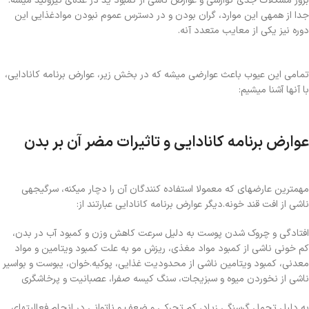
بروز مشکلات جدی گوارشی و عوارض ناشی از کمبود ید در غده‌ی تیروئید میشه.
جدا از همهی این موارد، گران بودن و در دسترس عموم نبودن موادغذایی این
دوره نیز یکی از معایب متعدد آنه.
تمامی این عیوب باعث عوارضی میشه که در بخش زیر، عوارض برنامه کانادایی،
با آنها آشنا میشیم:
عوارض برنامه کانادایی و تاثیرات مضر آن بر بدن
مهمترین عارضهای که معمولا استفاده کنندگان آن را دچار میکنه، سرگیجهی
ناشی از افت قند خونه.دیگر عوارض برنامه کانادایی عبارتند از:
افتادگی و چروک شدن پوست به دلیل سرعت کاهش وزن و کمبود آب در بدن،
کم خونی ناشی از کمبود مواد مغذی، ریزش مو به علت کمبود ویتامین و مواد
معدنی، کمبود ویتامین ناشی از محدودیت غذایی، پوکیه.خوان، یبوست و بواسیر
ناشی از نخوردن میوه و سبزیجات، سنگ کیسه صفرا، عصبانیت و پرخاشگری
به دلیل تحمل گرسنگی زیاد، کم تحرکی و ضعف و ناتوانی در انجام فعالیتهای