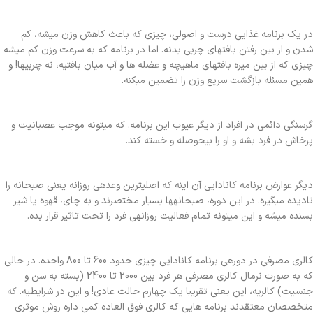
در یک برنامه غذایی درست و اصولی، چیزی که باعث کاهش وزن میشه، کم
شدن و از بین رفتن بافتهای چربی بدنه. اما در برنامه که به سرعت وزن کم میشه
چیزی که از بین میره بافتهای ماهیچه و عضله ها و آب میان بافتیه، نه چربیها! و
همین مسئله بازگشت سریع وزن را تضمین میکنه.
گرسنگی دائمی در افراد از دیگر عیوب این برنامه. که میتونه موجب عصبانیت و
پرخاش در فرد بشه و او را بیحوصله و خسته کند.
دیگر عوارض برنامه کانادایی آن اینه که اصلیترین وعدهی روزانه یعنی صبحانه را
نادیده میگیره. در این دوره، صبحانهها بسیار مختصرند و به چای، قهوه یا شیر
بسنده میشه و این میتونه تمام فعالیت روزانهی فرد را تحت تاثیر قرار بده.
کالری مصرفی در دورهی برنامه کانادایی چیزی حدود 600 تا 800 واحده. در حالی
که به صورت نرمال کالری مصرفی هر فرد بین 2000 تا 2400 (بسته به سن و
جنسیت) کالریه، این یعنی تقریبا یک چهارم حالت عادی! و این در شرایطیه. که
متخصصان معتقدند برنامه هایی که کالری فوق العاده کمی داره روش موثری