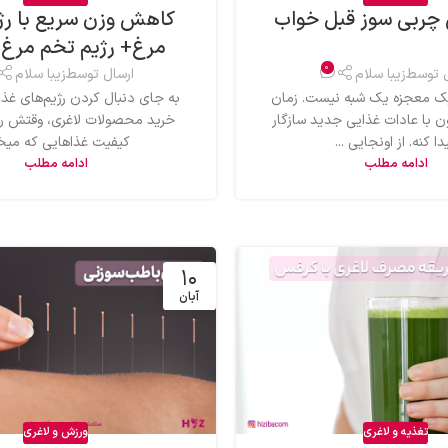
چربی سوز قبل خواب
کاهش وزن سریع با رژ
مرغ+ رژیم تخم مرغ 3 روزه
0
ل توسط
زیبا سلام
ارسال توسط
زیبا سلام
 معجزه یک شبه نیست. زمان
به جای دنبال کردن رژیم‌های غذا
ون با عادات غذایی جدید سازگار
خرید محصولات لاغری، وقتش رس
دا کنه. از اونجایی ...
کیفیت غذاهایی که میخو
ادامه مطلب
ادامه مطلب
۱۰
آبان
تغذیه و لاغری
ورزش و لاغری