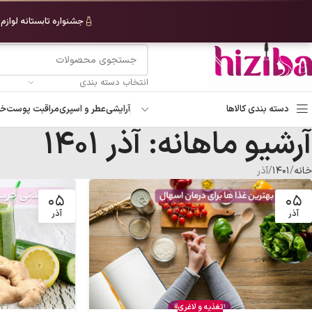
رد کردن به ناوبری
جشنواره تابستانه لوازم
رد کردن به محتوای اصلی
انتخاب دسته بندی
دسته بندی کالاها
آرایشی
عطر و اسپری
مراقبت پوست
خو
آرشیو ماهانه: آذر ۱۴۰۱
خانه
۱۴۰۱
آذر
۰۵
۰۵
آذر
آذر
تغذیه و لاغری