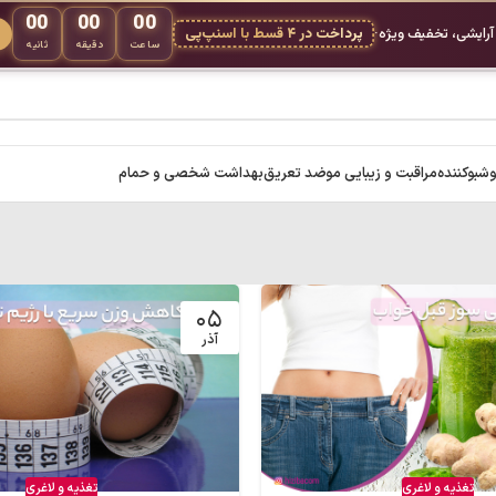
00
00
00
 آرایشی، تخفیف ویژه
·
پرداخت در ۴ قسط با اسنپ‌پی
ساعت
دقیقه
ثانیه
شبوکننده
مراقبت و زیبایی مو
ضد تعریق
بهداشت شخصی و حمام
۰۵
آذر
تغذیه و لاغری
تغذیه و لاغری