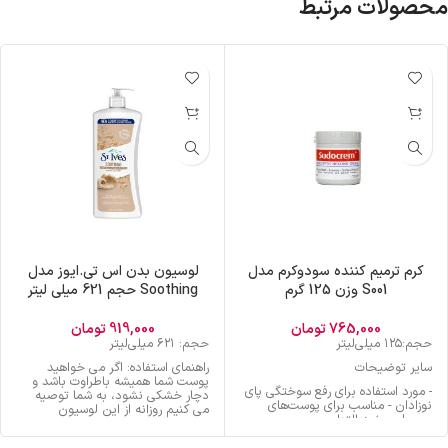
محصولات مرتبط
کرم ترمیم کننده سودوکرم مدل
لوسیون بدن اس تی.ایوز مدل
S001 وزن 125 گرم
Soothing حجم 621 میلی لیتر
765,000
تومان
919,000
تومان
حجم:۱۲۵ میلی‌لیتر
حجم: ۶۲۱ میلی‌لیتر
سایر توضیحات
راهنمای استفاده: اگر می خواهید
پوست شما همیشه باطراوت باشد و
- مورد استفاده برای رفع سوختگی پای
دچار خشکی نشود، به شما توصیه
نوزادان - مناسب برای پوست‌های
می کنیم روزانه از این لوسیون
معمولی - ضد التهاب
استفاده کنید.
سازگار با نوع پوست: خشک