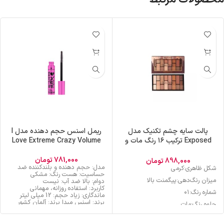
پالت سایه چشم تکنیک مدل
ریمل اسنس حجم دهنده مدل I
Exposed ترکیب ۱۶ رنگ مات و
Love Extreme Crazy Volume
شاین
781,000
تومان
898,000
تومان
مدل: حجم‌ دهنده و بلندکننده ضد
شکل ظاهری:کرمی
حساسیت: هست رنگ: مشکی
میزان رنگ‌دهی:پیگمنت بالا
دوام: بالا ضد آب: نیست
کاربرد: استفاده روزانه، مهمانی
شماره رنگ:۰۱
ماندگاری: زیاد حجم: 12 میلی لیتر
برند: اسنس مبدا برند: آلمان کشور
جلوه رنگ:مات
سازنده: آلمان تحت لیسانس: اتحادیه
تعداد رنگ:بیش از دو رنگ
اروپا