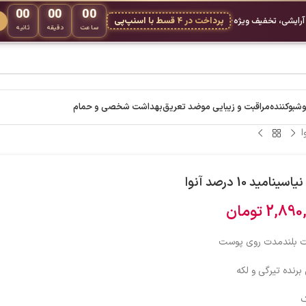
00
00
00
 آرایشی، تخفیف ویژه
·
پرداخت در ۴ قسط با اسنپ‌پی
ساعت
دقیقه
ثانیه
شبوکننده
مراقبت و زیبایی مو
ضد تعریق
بهداشت شخصی و حمام
ینامید 10 درصد آنوا
2,890
تومان
ات بلندمدت روی پوست
 برنده تیرگی و لکه