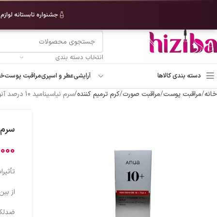
رد کردن به ناوبری
جشنواره تابستانه لوازم
رد کردن به محتوای اصلی
انتخاب دسته بندی
دسته بندی کالاها
آرایشی
عطر و اسپری
مراقبت پوست
خو
خانه
مراقبت پوست
مراقبت صورت
کرم ترمیم کننده
سرم نیاسینامید 10 درصد آنوا
سرم نیاس
,000
تأثیر
از بین
ضد‌لک