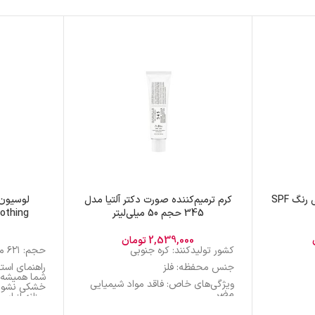
ضدآفتاب استیکی توکوبو بی رنگ SPF
کرم ترمیم‌کننده صورت دکتر آلتیا مدل
لوسیون 
345 حجم 50 میلی‌لیتر
Soothing حجم 621 می
2,539,000
تومان
کشور تولید‌کنند: کره جنوبی
حجم: ۶۲۱ میلی‌لیتر
جنس محفظه: فلز
راهنمای است
شما همیشه ب
ویژگی‌های خاص: فاقد مواد شیمیایی
خشکی نشود،
مضر
روزانه از ای
ناحیه استفاده: صورت
سازگار با 