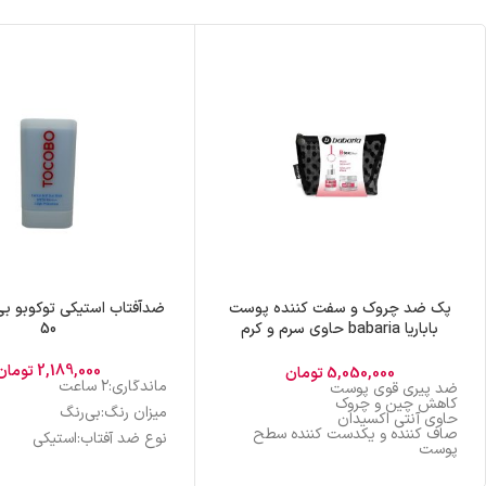
پک ضد چروک و سفت کننده پوست
باباریا babaria حاوی سرم و کرم
50
بوتاکس بسته 2 عددی
2,189,000
تومان
5,050,000
تومان
ماندگاری:۲ ساعت
ضد پیری قوی پوست
کاهش چین و چروک
میزان رنگ:بی‌رنگ
حاوی آنتی اکسیدان
صاف کننده و یکدست کننده سطح
نوع ضد آفتاب:استیکی
پوست
جوانساز
ناحیه استفاده:صورت
دارای اثری مشابه بوتاکس