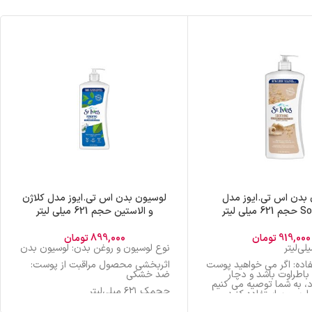
بدن اس تی.ایوز مدل
لوسیون بدن اس تی.ایوز مدل کلاژن
لی لیتر
و الاستین حجم 621 میلی لیتر
919,000
تومان
899,000
تومان
نوع لوسیون و روغن بدن: لوسیون بدن
فاده: اگر می خواهید پوست
اثربخشی محصول مراقبت از پوست:
اطراوت باشد و دچار
ضد خشکی
 به شما توصیه می کنیم
حجمک ۶۲۱ میلی‌لیتر
ن لوسیون استفاده کنید.
صادرکننده مجوز: سازمان غذا و دارو
نوع پوست: خشک