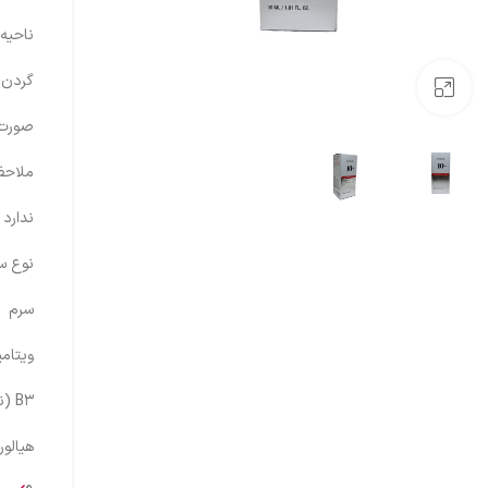
ناحیه 
گردن
بزرگنمایی تصویر
صورت
ملاحظ
ندارد
نوع س
سرم
ویتامی
B۳ (نیاسینامید)
هیالور