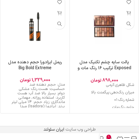
پالت سایه چشم تکنیک مدل
ریمل ایزادورا حجم دهنده مدل
Exposed ترکیب ۱۶ رنگ مات و
Big Bold Extreme
شاین
1,329,000
تومان
898,000
تومان
مدل: حجم دهنده ضد
شکل ظاهری:کرمی
حساسیت: هست رنگ: مشکی
میزان رنگ‌دهی:پیگمنت بالا
دوام: بسیار بالا ضد آب: هست
کاربرد: استفاده روزانه، مهمانی
شماره رنگ:۰۱
ماندگاری: زیاد حجم: 14 میلی لیتر
برند: ایزادورا (Isadora) مبدا
جلوه رنگ:مات
برند: سوئد تحت لیسانس: سوئد
تعداد رنگ:بیش از دو رنگ
سایر ویژگی‌ها: بافت کرمی، خشک
شدن سریع، برس بزرگ از جنس فیبر
با شانه‌های کوتاه و بلند، مناسب
چشم‌های حساس، مناسب برای
طراحی وب سایت
ایران سئولند
مصرف‌کنندگان لنز، بدون رایحه، فاقد
پارابن
1